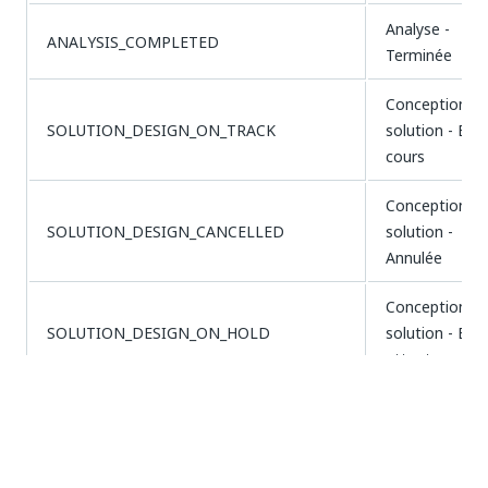
Analyse -
ANALYSIS_COMPLETED
Terminée
Conception d
SOLUTION_DESIGN_ON_TRACK
solution - En
cours
Conception d
SOLUTION_DESIGN_CANCELLED
solution -
Annulée
Conception d
SOLUTION_DESIGN_ON_HOLD
solution - En
attente
Conception d
SOLUTION_DESIGN_AT_RISK
solution - À
risque