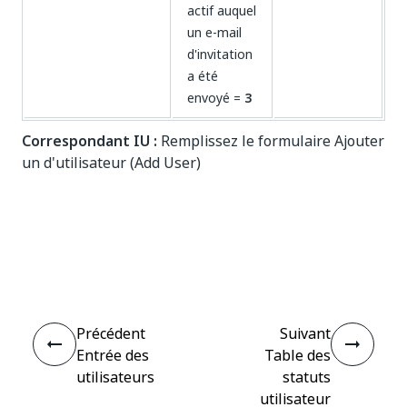
actif auquel
un e-mail
d'invitation
a été
envoyé =
3
Correspondant IU :
Remplissez le formulaire Ajouter
un d'utilisateur (Add User)
Oui
Non
thumb_up
thumb_down
Précédent
Suivant
Entrée des
Table des
utilisateurs
statuts
utilisateur