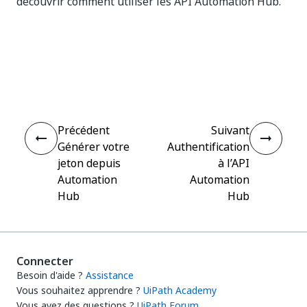
découvrir comment utiliser les API Automation Hub.
Oui
Non
thumb_up
thumb_down
Précédent
Suivant
Générer votre
Authentification
jeton depuis
à l’API
Automation
Automation
Hub
Hub
Connecter
Besoin d'aide ?
Assistance
Vous souhaitez apprendre ?
UiPath Academy
Vous avez des questions ?
UiPath Forum