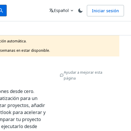
arch
Idioma
Español
Iniciar sesión
arch
translate
expand_more
ión automática.

 semanas en estar disponible.
Ayudar a mejorar esta
página
ones desde cero.
atización para un
zar proyectos, añadir
utlook para acelerar y
omparar tu proyecto
y ejecutarlo desde