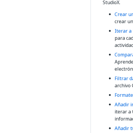
StudioX.
Crear u
crear un
Iterar a
para cad
activida
Comparar
Aprende 
electrón
Filtrar 
archivo 
Formate
Añadir i
iterar a
informac
Añadir t