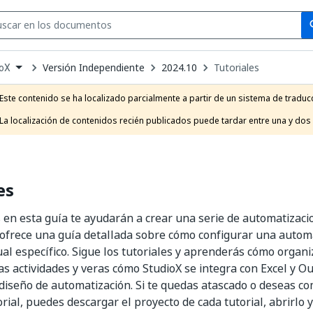
Se
se
Versión Independiente
2024.10
Tutoriales
ioX
own
e
Este contenido se ha localizado parcialmente a partir de un sistema de traducc
t
La localización de contenidos recién publicados puede tardar entre una y dos
es
s en esta guía te ayudarán a crear una serie de automatizaci
 ofrece una guía detallada sobre cómo configurar una autom
l específico. Sigue los tutoriales y aprenderás cómo organi
las actividades y veras cómo StudioX se integra con Excel y O
l diseño de automatización. Si te quedas atascado o deseas c
orial, puedes descargar el proyecto de cada tutorial, abrirlo 