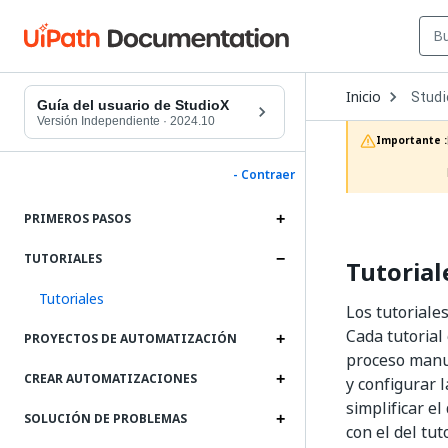
Open
Inicio
Stud
Dropd
Guía del usuario de StudioX
to
Versión Independiente
·
2024.10
choos
Importante :
produc
- Contraer
PRIMEROS PASOS
TUTORIALES
Tutorial
Tutoriales
Los tutoriale
Cada tutorial
PROYECTOS DE AUTOMATIZACIÓN
proceso manua
CREAR AUTOMATIZACIONES
y configurar 
simplificar e
SOLUCIÓN DE PROBLEMAS
con el del tut