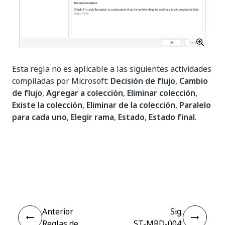
Esta regla no es aplicable a las siguientes actividades
compiladas por Microsoft:
Decisión de flujo
,
Cambio
de flujo
,
Agregar a colección
,
Eliminar colección
,
Existe la colección
,
Eliminar de la colección
,
Paralelo
para cada uno
,
Elegir rama
,
Estado
,
Estado final
.
Sí
No
thumb_up
thumb_down
Anterior
Sig.
Reglas de
ST-MRD-004: