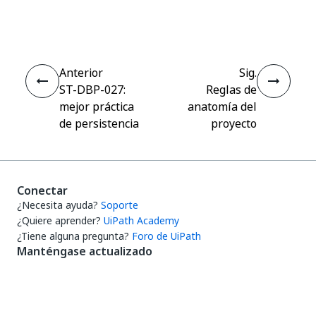
Sí
No
thumb_up
thumb_down
Anterior
Sig.
ST-DBP-027:
Reglas de
mejor práctica
anatomía del
de persistencia
proyecto
Conectar
¿Necesita ayuda?
Soporte
¿Quiere aprender?
UiPath Academy
¿Tiene alguna pregunta?
Foro de UiPath
Manténgase actualizado