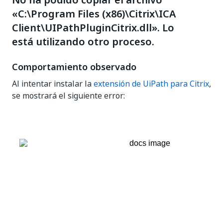
No ha podido copiar el archivo
«C:\Program Files (x86)\Citrix\ICA
Client\UIPathPluginCitrix.dll». Lo
está utilizando otro proceso.
Comportamiento observado
Al intentar instalar la
extensión de UiPath para Citrix
,
se mostrará el siguiente error: