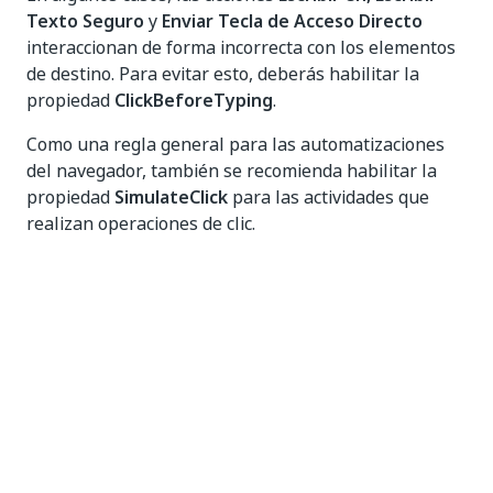
Texto Seguro
y
Enviar Tecla de Acceso Directo
interaccionan de forma incorrecta con los elementos
de destino. Para evitar esto, deberás habilitar la
propiedad
ClickBeforeTyping
.
Como una regla general para las automatizaciones
del navegador, también se recomienda habilitar la
propiedad
SimulateClick
para las actividades que
realizan operaciones de clic.
Sí
No
thumb_up
thumb_down
Anterior
Sig.
Extensión para
Complemento
Microsoft Edge
SAP Solution