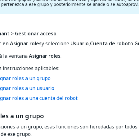
 pertenezca a ese grupo y posteriormente se añade o se autoaprovi
nant
>
Gestionar acceso
.
ic
en Asignar roles
y seleccione
Usuario
,
Cuenta de robot
o
G
á la ventana
Asignar roles
.
s instrucciones aplicables:
ignar roles a un grupo
ignar roles a un usuario
ignar roles a una cuenta del robot
les a un grupo
nciones a un grupo, esas funciones son heredadas por todos 
de ese grupo.