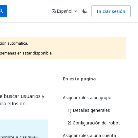
arch
Idioma
Español
Iniciar sesión
arch
translate
expand_more
ión automática.

 semanas en estar disponible.
En esta página
e buscar usuarios y
Asignar roles a un grupo
ara ellos en
1) Detalles generales
2) Configuración del robot
Asignar roles a una cuenta
ansmite a cualquier