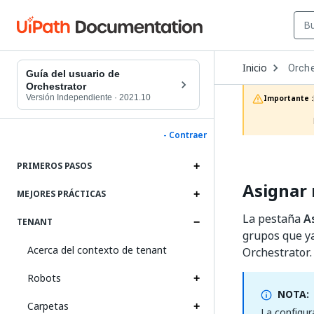
Open
Inicio
Orche
Dropd
Guía del usuario de
to
Orchestrator
choos
Versión Independiente
·
2021.10
Importante :
produc
- Contraer
PRIMEROS PASOS
Asignar 
MEJORES PRÁCTICAS
La pestaña
A
TENANT
grupos que ya
Acerca del contexto de tenant
Orchestrator.
Robots
NOTA:
Carpetas
La configur