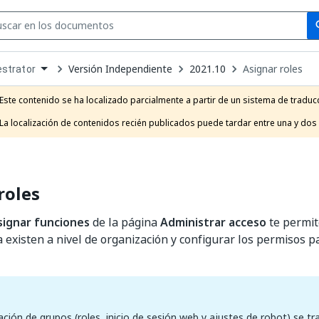
Se
se
Versión Independiente
2021.10
Asignar roles
strator
own
e
Este contenido se ha localizado parcialmente a partir de un sistema de traducc
t
La localización de contenidos recién publicados puede tardar entre una y dos
roles
signar funciones
de la página
Administrar acceso
te permit
 existen a nivel de organización y configurar los permisos p
ación de grupos (roles, inicio de sesión web y ajustes de robot) se tr