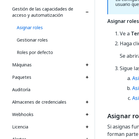
usuario que
Gestión de las capacidades de
acceso y automatización
Asignar roles
Asignar roles
Ve a
Te
Gestionar roles
Haga cl
Roles por defecto
Se abrir
Máquinas
Sigue la
Paquetes
As
As
Auditoría
As
Almacenes de credenciales
Webhooks
Asignar ro
Si asignas fu
Licencia
forman parte 