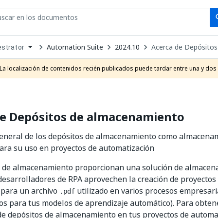
Se
se
Automation Suite
2024.10
Acerca de Depósito
strator
own
e
La localización de contenidos recién publicados puede tardar entre una y dos
t
de Depósitos de almacenamiento
general de los depósitos de almacenamiento como almacenam
ara su uso en proyectos de automatización
s de almacenamiento proporcionan una solución de almacen
desarrolladores de RPA aprovechen la creación de proyectos
 para un archivo
utilizado en varios procesos empresari
.pdf
dos para tus modelos de aprendizaje automático). Para obte
de depósitos de almacenamiento en tus proyectos de automa