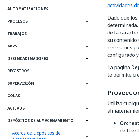
actividades d
AUTOMATIZACIONES
Dado que los 
PROCESOS
determinada, 
de la caracte
TRABAJOS
su contenido 
APPS
necesarios po
configurado y
DESENCADENADORES
La página
De
REGISTROS
te permite cr
SUPERVISIÓN
Proveedo
COLAS
Utiliza cualq
ACTIVOS
almacenamien
DEPÓSITOS DE ALMACENAMIENTO
Orchest
de fuen
Acerca de Depósitos de