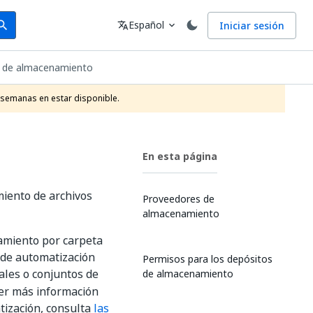
arch
Idioma
Español
Iniciar sesión
arch
translate
expand_more
s de almacenamiento
 semanas en estar disponible.
En esta página
iento de archivos
Proveedores de
almacenamiento
amiento por carpeta
 de automatización
Permisos para los depósitos
ales o conjuntos de
de almacenamiento
ner más información
tización, consulta
las