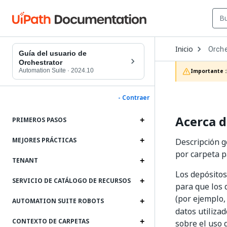
Open
Inicio
Orche
Dropd
Guía del usuario de
to
Orchestrator
choos
Automation Suite
·
2024.10
Importante :
produc
- Contraer
Acerca 
PRIMEROS PASOS
MEJORES PRÁCTICAS
Descripción 
por carpeta p
TENANT
Los depósito
SERVICIO DE CATÁLOGO DE RECURSOS
para que los 
(por ejemplo,
AUTOMATION SUITE ROBOTS
datos utiliza
CONTEXTO DE CARPETAS
sobre el uso 