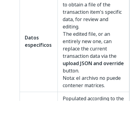
to obtain a file of the
transaction item's specific
data, for review and
editing.
The edited file, or an
Datos
entirely new one, can
específicos
replace the current
transaction data via the
upload JSON and override
button.
Nota: el archivo no puede
contener matrices.
Populated according to the
progress property
defined
in Studio.
Progreso
You can
Keep transaction
de
progress
as is, or
Reset
transacción
transaction progress
by