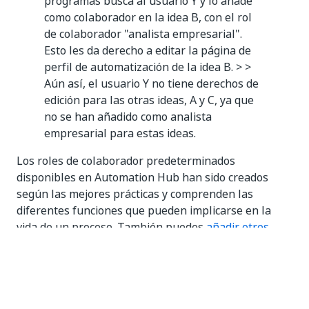
programas busca al usuario Y y lo añade
como colaborador en la idea B, con el rol
de colaborador "analista empresarial".
Esto les da derecho a editar la página de
perfil de automatización de la idea B. > >
Aún así, el usuario Y no tiene derechos de
edición para las otras ideas, A y C, ya que
no se han añadido como analista
empresarial para estas ideas.
Los roles de colaborador predeterminados
disponibles en Automation Hub han sido creados
según las mejores prácticas y comprenden las
diferentes funciones que pueden implicarse en la
vida de un proceso. También puedes
añadir otros
roles de colaborador
personalizados según las
necesidades específicas de tu empresa. Esta opción te
permite definir perfiles específicos a la vez que
mantienes las convenciones de nomenclatura de tu