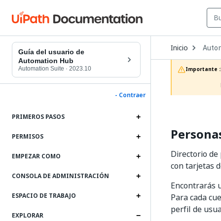
Open
Inicio
Auto
Dropd
Guía del usuario de
to
Automation Hub
choos
Automation Suite
·
2023.10
Importante :
produc
- Contraer
PRIMEROS PASOS
Persona
PERMISOS
Directorio de
EMPEZAR COMO
con tarjetas d
CONSOLA DE ADMINISTRACIÓN
Encontrarás u
ESPACIO DE TRABAJO
Para cada cue
perfil de usua
EXPLORAR