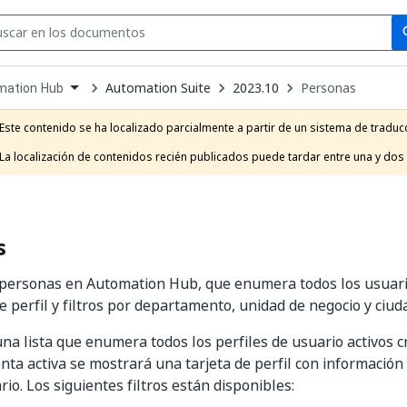
Se
se
Automation Suite
2023.10
Personas
mation Hub
own
e
Este contenido se ha localizado parcialmente a partir de un sistema de traducc
t
La localización de contenidos recién publicados puede tardar entre una y dos
s
 personas en Automation Hub, que enumera todos los usuari
e perfil y filtros por departamento, unidad de negocio y ciud
na lista que enumera todos los perfiles de usuario activos c
nta activa se mostrará una tarjeta de perfil con información
rio. Los siguientes filtros están disponibles: