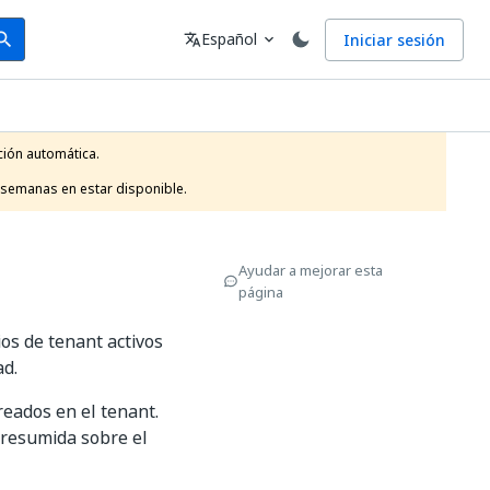
arch
Idioma
Español
Iniciar sesión
arch
translate
expand_more
ión automática.

 semanas en estar disponible.
Ayudar a mejorar esta
página
os de tenant activos
ad.
reados en el tenant.
 resumida sobre el