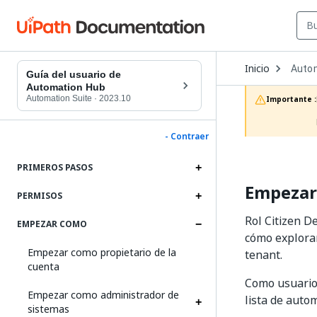
Open
Inicio
Auto
Dropd
Guía del usuario de
to
Automation Hub
choos
Automation Suite
·
2023.10
Importante :
produc
- Contraer
PRIMEROS PASOS
Empezar
PERMISOS
Rol Citizen 
EMPEZAR COMO
cómo explorar
Empezar como propietario de la
tenant.
cuenta
Como usuari
Empezar como administrador de
lista de auto
sistemas