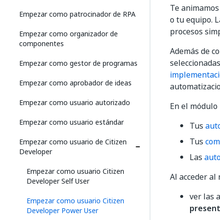
Te animamos
Empezar como patrocinador de RPA
o tu equipo. 
procesos simp
Empezar como organizador de
componentes
Además de com
seleccionadas
Empezar como gestor de programas
implementac
Empezar como aprobador de ideas
automatizacio
Empezar como usuario autorizado
En el módulo
Empezar como usuario estándar
Tus
aut
Tus
com
Empezar como usuario de Citizen
Developer
Las
auto
Empezar como usuario Citizen
Al acceder a
Developer Self User
ver las
Empezar como usuario Citizen
presen
Developer Power User