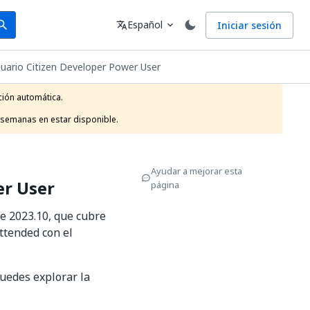
arch
Idioma
Español
Iniciar sesión
arch
translate
expand_more
ario Citizen Developer Power User
ión automática.

 semanas en estar disponible.
Ayudar a mejorar esta
er User
página
e 2023.10, que cubre
ttended con el
puedes explorar la