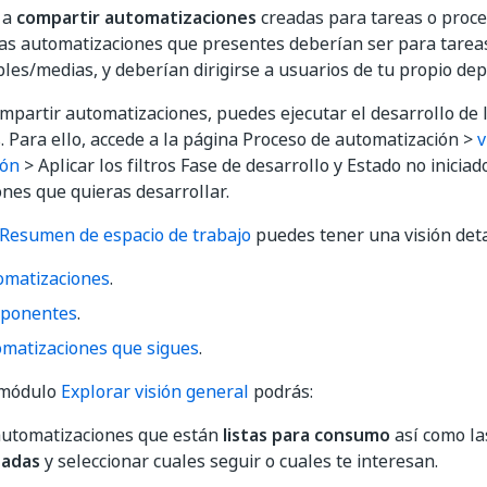
 a
compartir automatizaciones
creadas para tareas o proce
Las automatizaciones que presentes deberían ser para tareas
les/medias, y deberían dirigirse a usuarios de tu propio de
partir automatizaciones, puedes ejecutar el desarrollo de 
. Para ello, accede a la página Proceso de automatización >
v
ión
> Aplicar los filtros Fase de desarrollo y Estado no iniciad
nes que quieras desarrollar.
Resumen de espacio de trabajo
puedes tener una visión deta
omatizaciones
.
ponentes
.
matizaciones que sigues
.
l módulo
Explorar visión general
podrás:
 automatizaciones que están
listas para consumo
así como la
tadas
y seleccionar cuales seguir o cuales te interesan.