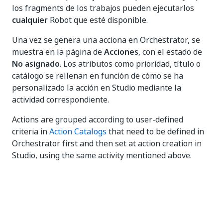
los fragments de los trabajos pueden ejecutarlos
cualquier
Robot que esté disponible.
Una vez se genera una acciona en Orchestrator, se
muestra en la página de
Acciones
, con el estado de
No asignado
. Los atributos como prioridad, título o
catálogo se rellenan en función de cómo se ha
personalizado la acción en Studio mediante la
actividad correspondiente.
Actions are grouped according to user-defined
criteria in
Action Catalogs
that need to be defined in
Orchestrator first and then set at action creation in
Studio, using the same activity mentioned above.
Proceso de muestreo
Digamos que tenemos un flujo de trabajo de
procesamiento de facturas. Un usuario con permisos
de ejecución inicia un trabajo para el proceso