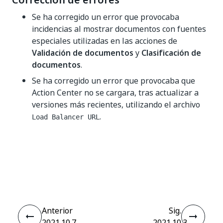
Corrección de errores
Se ha corregido un error que provocaba
incidencias al mostrar documentos con fuentes
especiales utilizadas en las acciones de
Validación de documentos
y
Clasificación de
documentos
.
Se ha corregido un error que provocaba que
Action Center no se cargara, tras actualizar a
versiones más recientes, utilizando el archivo
.
Load Balancer URL
Sí
No
thumb_up
thumb_down
Anterior
Sig.
2021.10.7
2021.10.3