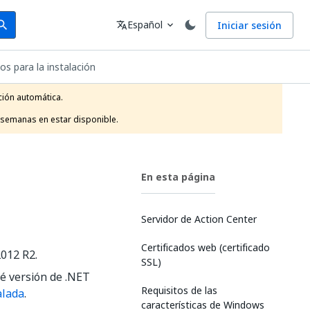
arch
Idioma
Español
Iniciar sesión
arch
translate
expand_more
os para la instalación
ión automática.

 semanas en estar disponible.
En esta página
Servidor de Action Center
Certificados web (certificado
2012 R2.
SSL)
ué versión de .NET
Requisitos de las
alada
.
características de Windows