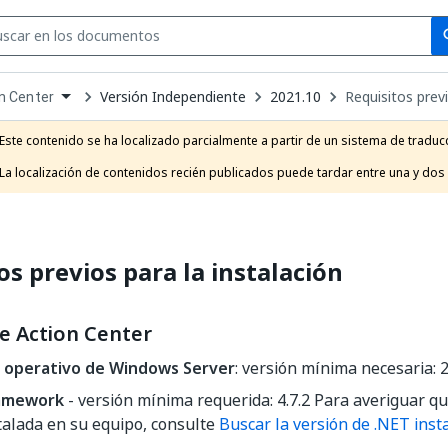
Se
se
Versión Independiente
2021.10
Requisitos previ
n Center
own
e
Este contenido se ha localizado parcialmente a partir de un sistema de traducc
t
La localización de contenidos recién publicados puede tardar entre una y dos
os previos para la instalación
e Action Center
 operativo de Windows Server
: versión mínima necesaria: 
ramework
- versión mínima requerida: 4.7.2 Para averiguar q
talada en su equipo, consulte
Buscar la versión de .NET inst