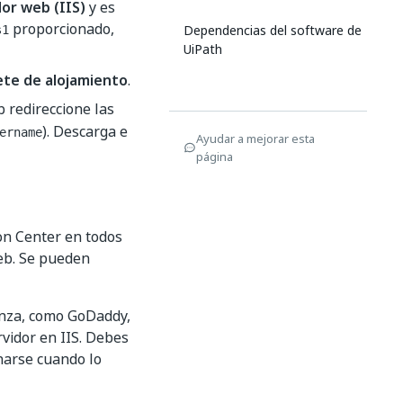
dor web (IIS)
y es
proporcionado,
Dependencias del software de
s1
UiPath
te de alojamiento
.
b redireccione las
). Descarga e
ername
Ayudar a mejorar esta
página
on Center en todos
eb. Se pueden
ianza, como GoDaddy,
rvidor en IIS. Debes
narse cuando lo