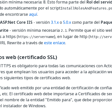
sión mínima necesaria: 8. Esto forma parte del
Rol del servi
do automáticamente por el script
InstallRolesAndFeatures.p
de encontrarse
aquí
.
ASP.Net Core IIS
- versión
3.1.x
o
5.0.x
como parte del
Paque
rite
- versión mínima necesaria
. Permite que el sitio we
2.1
 a https (
), en lugar de http (
https://servername
http://serv
URL Rewrite a través de
este enlace
.
os web (certificado SSL)
HTTPS es obligatorio para todas las comunicaciones con Acti
es que emplean los usuarios para acceder a la aplicación w
res siguientes tipos de certificados web.
ficado web emitido por una entidad de certificación de conf
, etc. El certificado web debe importarse a Certificados de se
el nombre de la entidad "Emitido para", que debe proporcio
 el instalador de Windows.