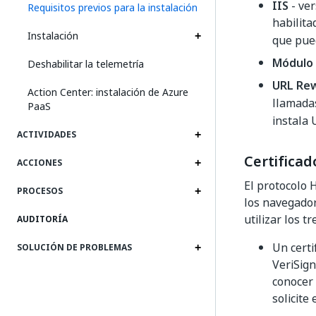
IIS
- ver
Requisitos previos para la instalación
habilita
Instalación
que pue
Módulo 
Deshabilitar la telemetría
URL Rew
Action Center: instalación de Azure
llamadas
PaaS
instala 
ACTIVIDADES
Certificad
ACCIONES
El protocolo 
PROCESOS
los navegador
utilizar los t
AUDITORÍA
Un certi
SOLUCIÓN DE PROBLEMAS
VeriSign
conocer 
solicite