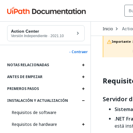
Open
Inicio
Actio
Dropd
Action Center
to
Versión Independiente
·
2021.10
choos
Importante :
produc
- Contraer
NOTAS RELACIONADAS
ANTES DE EMPEZAR
Requisit
PRIMEROS PASOS
Servidor d
INSTALACIÓN Y ACTUALIZACIÓN
Sistema
Requisitos de software
.NET F
Requisitos de hardware
está ins