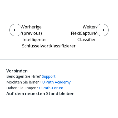
Ja
Nein
thumb_up
thumb_down
Vorherige
Weiter
(previous)
FlexiCapture
Intelligenter
Classifier
Schlüsselwortklassifizierer
Verbinden
Benötigen Sie Hilfe?
Support
Möchten Sie lernen?
UiPath Academy
Haben Sie Fragen?
UiPath-Forum
Auf dem neuesten Stand bleiben