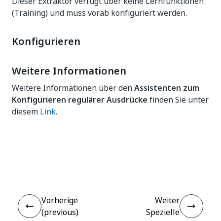
Dieser Extraktor verfügt über keine Lernfunktionen
(Training) und muss vorab konfiguriert werden.
Konfigurieren
Weitere Informationen
Weitere Informationen über den
Assistenten zum
Konfigurieren regulärer Ausdrücke
finden Sie unter
diesem
Link
.
Ja
Nein
thumb_up
thumb_down
Vorherige
Weiter
(previous)
Spezielle