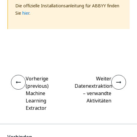
Die offizielle Installationsanleitung für ABBYY finden
Sie
hier
.
Ja
Nein
thumb_up
thumb_down
Vorherige
Weiter
(previous)
Datenextraktion
Machine
– verwandte
Learning
Aktivitäten
Extractor