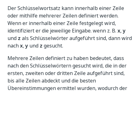
Der Schlüsselwortsatz kann innerhalb einer Zeile
oder mithilfe mehrerer Zeilen definiert werden.
Wenn er innerhalb einer Zeile festgelegt wird,
identifiziert er die jeweilige Eingabe. wenn z. B.
x
,
y
und
z
als Schlüsselwörter aufgeführt sind, dann wird
nach
x
,
y
und
z
gesucht.
Mehrere Zeilen definiert zu haben bedeutet, dass
nach den Schlüsselwörtern gesucht wird, die in der
ersten, zweiten oder dritten Zeile aufgeführt sind,
bis alle Zeilen abdeckt und die besten
Übereinstimmungen ermittel wurden, wodurch der
Konfidenzwert zunimmt, weil mehr
Übereinstimmungen von mehr verfügbaren
Schlüsselwörtern ermittelt werden.
Einsatzbereich
Dieser Klassifizierer eignet sich, wenn: