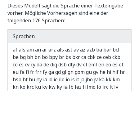
Dieses Modell sagt die Sprache einer Texteingabe
vorher. Mögliche Vorhersagen sind eine der
folgenden 176 Sprachen:
Sprachen
af als am an ar arz als ast av az azb ba bar bcl
be bg bh bn bo bpy br bs bxr ca cbk ce ceb ckb
co cs cv cy da de diq dsb dty dv el eml en eo es et
eu fa fi fr frr fy ga gd gl gn gom gu gv he hi hif hr
hsb ht hu hy ia id ie ilo io is it ja jbo jv ka kk km
kn ko krc ku kv kw ky la lb lez li lmo lo lrc lt lv
mai mg mhr min mk ml mn mr mrj ms mt mwl my
myv mzn nah nap nds ne new nl nn no oc or os
pa pam pfl pl pms pnb ps pt qu rm ro rue sa sah
sc scn sco sd sh si sk sl so sq sr su sv te tg th tk tl
tr tt tyv ug uk ur uz vec vep vi vls vo wa war wuu
xal xmf yi yo yue zh