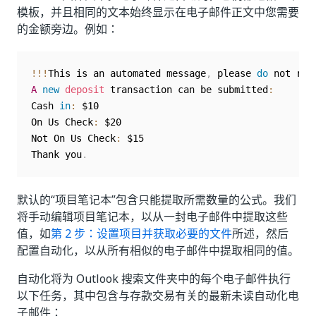
模板，并且相同的文本始终显示在电子邮件正文中您需要
的金额旁边。例如：
!
!
!
This is an automated message
,
 please 
do
 not res
A
new
deposit
 transaction can be submitted
:
Cash 
in
:
 $10

On Us Check
:
 $20

Not On Us Check
:
 $15

Thank you
.
默认的“项目笔记本”包含只能提取所需数量的公式。我们
将手动编辑项目笔记本，以从一封电子邮件中提取这些
值，如
第 2 步：设置项目并获取必要的文件
所述，然后
配置自动化，以从所有相似的电子邮件中提取相同的值。
自动化将为 Outlook 搜索文件夹中的每个电子邮件执行
以下任务，其中包含与存款交易有关的最新未读自动化电
子邮件：