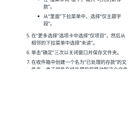
款”
。
从“里面”
下拉菜单中，选择“仅主题字
段”
。
在“更多选择”
选项卡中选择“仅项目”，
然后从
相邻的下拉菜单中选择“未读”。
单击“确定”
三次以关闭窗口并保存文件夹。
在收件箱中创建一个名为“已处理的存款”
的文
件夹。电子邮件在经处理后将移动到这个文件
夹。
将几封电子邮件发送到您在自动化中使用的电
子邮件帐户，并指定主题和遵循指定模板的正
文，但在每封电子邮件中输入不同的金额。
发送它们后，确保它们显示在“
Today's
”搜索文件夹中。
deposits
设置项目并获取必要的文件。