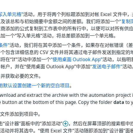
写入单元格”
活动，用于将两个列标题添加到对帐 Excel 文件中
以及该总和与初始摘要中金额之间的差额。我们将添加一个
“复制
应商添加的公式复制到工作表中的所有行中，以便可以对所有供
加一个“写入单元格”活动，将总差额添加到一个单元格。
 条件”
活动，我们将在其中添加一个条件，如果存在对帐错误（差
个包含详细信息的 CSV 文件并将其通过电子邮件发送到指定
将在“If”活动中添加一个
“使用桌面 Outlook App”
活动，以指明
ok 帐户，并在“使用桌面 Outlook App”中添加
“发送电子邮件”
活动
目并获取必要的文件。
用默认设置创建一个新的空白项目
。
wnload and extract the archive with the automation project in
e button at the bottom of this page. Copy the folder
data
to y
el 文件添加到项目中。
击“设计器”面板中的“添加活动”
，然后在屏幕顶部的搜索框中找到“
活动并将其选中。“使用 Excel 文件”
活动随即添加到“设计器”面