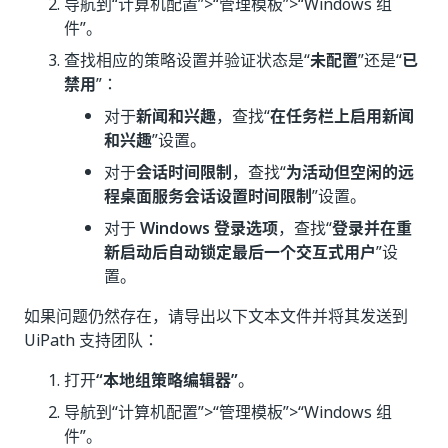
导航到“计算机配置”
>“管理模板”
>“Windows 组
件”
。
查找相应的策略设置并验证状态是“
未配置
”还是“
已
禁用
”：
对于
新闻和兴趣
，查找“
在任务栏上启用新闻
和兴趣
”设置。
对于
会话时间限制
，查找“
为活动但空闲的远
程桌面服务会话设置时间限制
”设置。
对于
Windows 登录选项
，查找“
登录并在重
新启动后自动锁定最后一个交互式用户
”设
置。
如果问题仍然存在，请导出以下文本文件并将其发送到
UiPath 支持团队：
打开
“本地组策略编辑器”
。
导航到“计算机配置”
>“管理模板”
>“Windows 组
件”
。