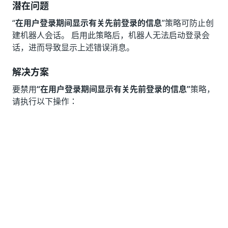
潜在问题
“
在用户登录期间显示有关先前登录的信息
”策略可防止创
建机器人会话。 启用此策略后，机器人无法启动登录会
话，进而导致显示上述错误消息。
解决方案
要禁用
“在用户登录期间显示有关先前登录的信息”
策略，
请执行以下操作：
通过开始菜单或使用命令提示符运行
，
gpedit.msc
在受影响的计算机上打开“组策略编辑器”。
转到“计算机配置”
> “管理模板”
> “系统”
> “登录”
。
找到标题为“在用户登录期间显示有关先前登录的信
息”
的策略。
将此策略设置为“禁用”
。
禁用该策略后，请确保应用更改。您可能需要使用
命令提示符运行
，或重新启动受
gpupdate /force