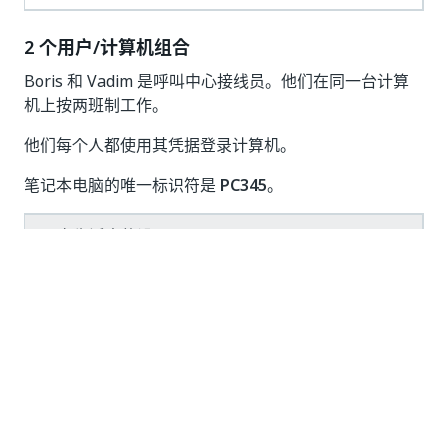
2 个用户/计算机组合
Boris 和 Vadim 是呼叫中心接线员。他们在同一台计算
机上按两班制工作。
他们每个人都使用其凭据登录计算机。
笔记本电脑的唯一标识符是
PC345
。
现实生活中的设置
2 位使用者
1 台计算机
2 个用户/计算机组合 - 始终保持不变：{(Boris -
PC345), (Vadim - PC345)}
Orchestrator 浮动设置