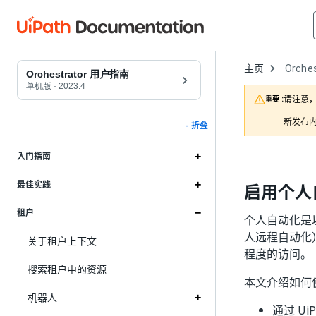
Open
主页
Orches
Dropd
Orchestrator 用户指南
to
单机版
·
2023.4
choose
请注意，
重要 :
product
新发布内
- 折叠
入门指南
最佳实践
启用个人
租户
个人自动化是
人远程自动化）
关于租户上下文
程度的访问。
搜索租户中的资源
本文介绍如何
机器人
通过 Ui