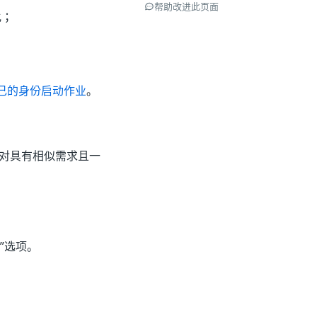
帮助改进此页面
化；
己的身份启动作业
。
化对具有相似需求且一
”选项。