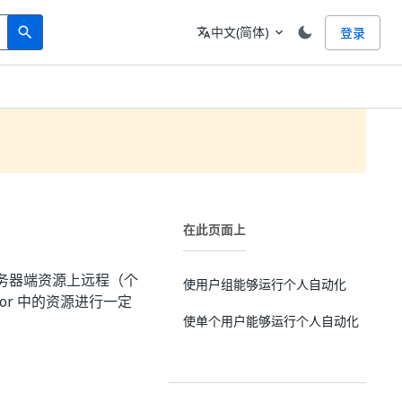
Search
语言
中文(简体)
登录
search
translate
expand_more
在此页面上
务器端资源上远程（个
使用户组能够运行个人自动化
or 中的资源进行一定
使单个用户能够运行个人自动化