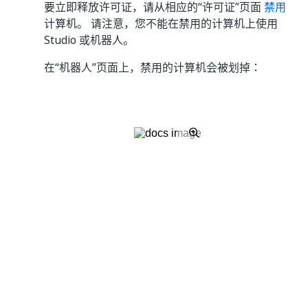
要立即释放许可证，请从相应的“许可证”页面
禁用
计算机。 请注意，您不能在禁用的计算机上使用
Studio 或机器人。
在“机器人”
页面上，禁用的计算机会被划掉：
要分配的运行时数量
尽管通常从管理界面执行许可证管理，但在
Orchestrator 中，您确实可以使用特定类型的许可证：
运行时
，这是供机器人使用的服务许可证。
运行时是运行无人值守自动化所需的许可证。 在