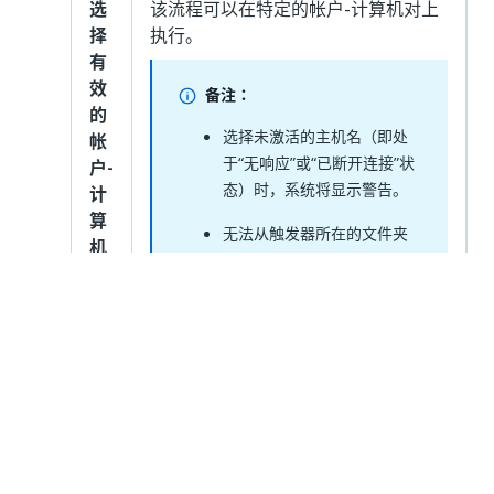
选
该流程可以在特定的帐户-计算机对上
择
执行。
有
效
备注：
的
选择未激活的主机名（即处
帐
于“无响应”或“已断开连接”状
户-
态）时，系统将显示警告。
计
算
无法从触发器所在的文件夹
机
中删除或取消分配触发器中
映
使用的映射中的帐户。 确保
射
未在触发器中将该帐户设置
为执行目标，以便将其删
除。
注意：