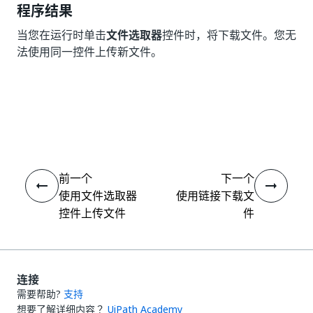
程序结果
当您在运行时单击
文件选取器
控件时，将下载文件。您无
法使用同一控件上传新文件。
是
否
thumb_up
thumb_down
前一个
下一个
使用文件选取器
使用链接下载文
控件上传文件
件
连接
需要帮助?
支持
想要了解详细内容？
UiPath Academy