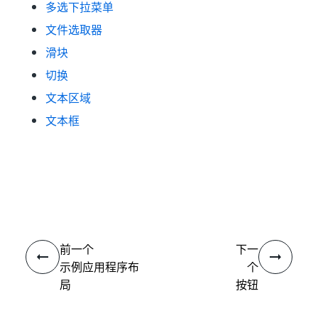
多选下拉菜单
文件选取器
滑块
切换
文本区域
文本框
是
否
thumb_up
thumb_down
前一个
下一
示例应用程序布
个
局
按钮