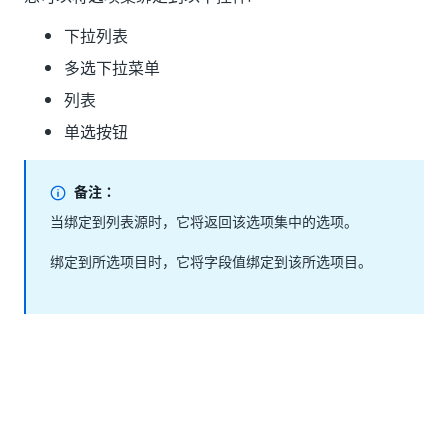
下拉列表
多选下拉菜单
列表
单选按钮
备注：
当绑定到列表源时，它将返回该选项集中的选项。
绑定到所选项目时，它将字段值绑定到该所选项目。
是
否
thumb_up
thumb_down