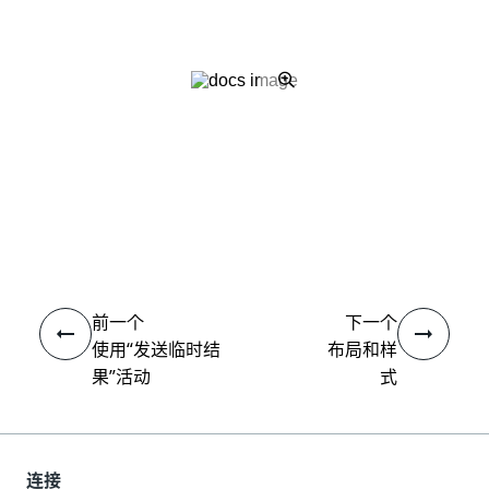
是
否
thumb_up
thumb_down
前一个
下一个
使用“发送临时结
布局和样
果”活动
式
连接