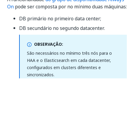
On
pode ser composta por no mínimo duas máquinas:
DB primário no primeiro data center;
DB secundário no segundo datacenter.
OBSERVAÇÃO:
São necessários no mínimo três nós para o
HAA e o Elasticsearch em cada datacenter,
configurados em clusters diferentes e
sincronizados.
Consulte
aqui
os pré-requisitos, restrições e
recomendações para
o grupo de disponibilidade
Always On
.