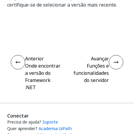
certifique-se de selecionar a versão mais recente.
Sim
Não
thumb_up
thumb_down
Anterior
Avançar
Onde encontrar
Funções e
a versão do
funcionalidades
Framework
do servidor
.NET
Conectar
Precisa de ajuda?
Suporte
Quer aprender?
Academia UiPath