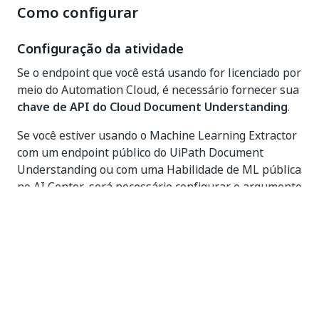
Como configurar
Configuração da atividade
Se o endpoint que você está usando for licenciado por
meio do Automation Cloud, é necessário fornecer sua
chave de API do Cloud Document Understanding
.
Se você estiver usando o Machine Learning Extractor
com um endpoint público do UiPath Document
Understanding ou com uma Habilidade de ML pública
no AI Center, será necessário configurar o argumento
Endpoint
da atividade com o URL correspondente.
Se você estiver usando o Machine Learning Extractor
com uma Habilidade de ML implantada, precisará
configurar o argumento
Habilidade de ML
da
atividade com a seleção correta da lista de
habilidades de ML hospedada no AI Center.