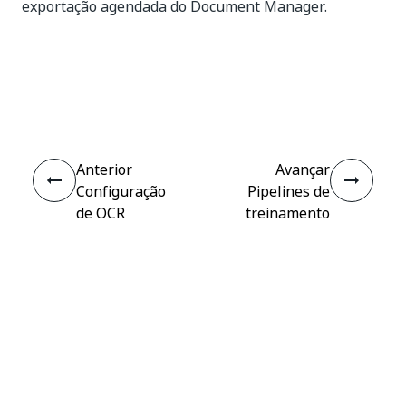
exportação agendada do Document Manager.
Sim
Não
thumb_up
thumb_down
Anterior
Avançar
Configuração
Pipelines de
de OCR
treinamento
Conectar
Precisa de ajuda?
Suporte
Quer aprender?
Academia UiPath
Tem perguntas?
Fórum do UiPath
Fique por dentro das novidades