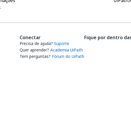
rmações
UiPath.A
s
Conectar
Fique por dentro da
Precisa de ajuda?
Suporte
Quer aprender?
Academia UiPath
Tem perguntas?
Fórum do UiPath