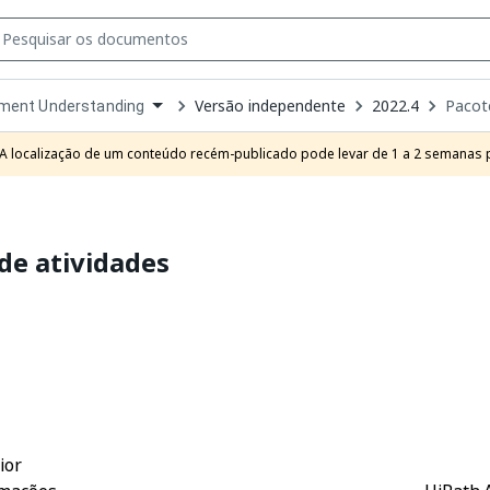
Versão independente
2022.4
Pacot
ment Understanding
own
e
A localização de um conteúdo recém-publicado pode levar de 1 a 2 semanas pa
t
de atividades
Sim
Não
thumb_up
thumb_down
ior