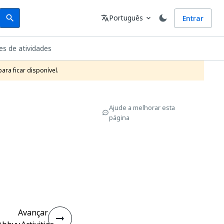
Search
Idioma
Português
Entrar
search
translate
expand_more
es de atividades
ra ficar disponível.
Ajude a melhorar esta
página
Avançar