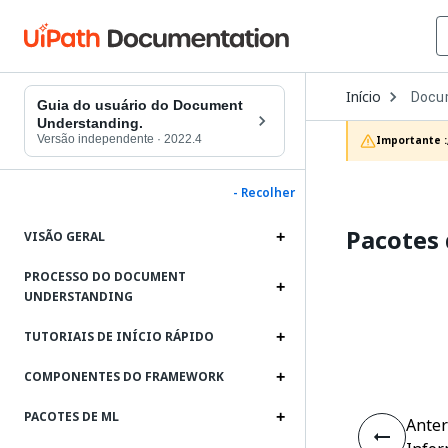
Open
Início
Docu
Dropd
Guia do usuário do Document
to
Understanding.
choos
Versão independente
·
2022.4
Importante :
produc
- Recolher
Pacotes 
VISÃO GERAL
PROCESSO DO DOCUMENT
UNDERSTANDING
TUTORIAIS DE INÍCIO RÁPIDO
COMPONENTES DO FRAMEWORK
PACOTES DE ML
Anter