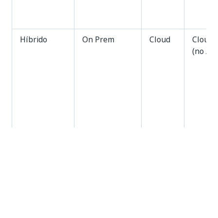
Híbrido
On Prem
Cloud
Cloud
(no AI 