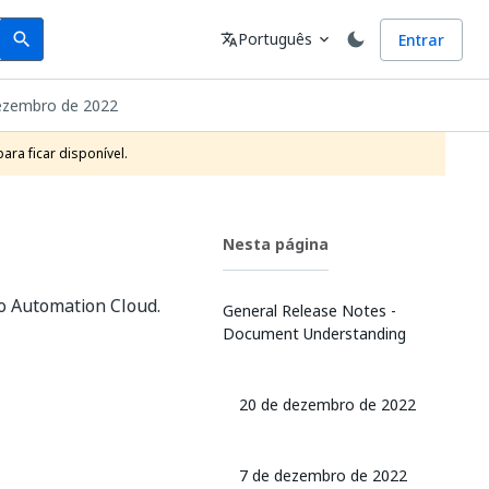
Search
Idioma
Português
Entrar
search
translate
expand_more
zembro de 2022
ra ficar disponível.
Nesta página
o Automation Cloud.
General Release Notes -
Document Understanding
20 de dezembro de 2022
7 de dezembro de 2022