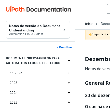
Open
Início
Docu
Dropd
Notas de versão do Document
to
Understanding
choos
Automation Cloud
·
latest
Importante :
produc
- Recolher
Dezembr
DOCUMENT UNDERSTANDING PARA
AUTOMATION CLOUD E TEST CLOUD
Notas de ver
de 2026
General R
2025
2024
20 de deze
2023
O que há de 