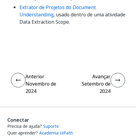
Extrator de Projetos do Document
Understanding
, usado dentro de uma atividade
Data Extraction Scope.
Sim
Não
thumb_up
thumb_down
Anterior
Avançar
Novembro de
Setembro de
2024
2024
Conectar
Precisa de ajuda?
Suporte
Quer aprender?
Academia UiPath