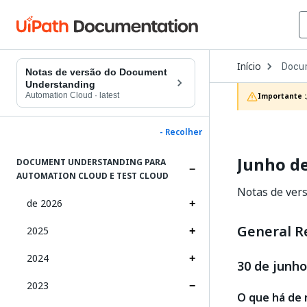
Open
Início
Docu
Dropd
Notas de versão do Document
to
Understanding
choos
Automation Cloud
·
latest
Importante :
produc
- Recolher
Junho d
DOCUMENT UNDERSTANDING PARA
AUTOMATION CLOUD E TEST CLOUD
Notas de ver
de 2026
General R
2025
2024
30 de junho
2023
O que há de 