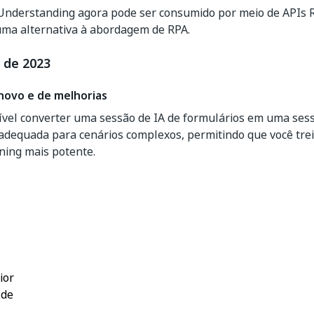
nderstanding agora pode ser consumido por meio de APIs
uma alternativa à abordagem de RPA.
 de 2023
novo e de melhorias
ível converter uma sessão de IA de formulários em uma ses
 adequada para cenários complexos, permitindo que você tr
ning mais potente.
Sim
Não
thumb_up
thumb_down
ior
 de