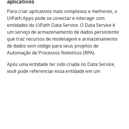
aplicativos
Para criar aplicativos mais complexos e melhores, o
UiPath Apps pode se conectar e interagir com
entidades do UiPath Data Service. O Data Service é
um serviço de armazenamento de dados persistente
que traz recursos de modelagem e armazenamento
de dados sem código para seus projetos de
Automação de Processos Robóticos (RPA).
Após uma entidade ter sido criada no Data Service,
você pode referenciar essa entidade em um
aplicativo. Para obter mais informações sobre como
referenciar uma entidade, consulte
Referenciar uma
entidade em seu aplicativo
.
Fazer referência de um compartimento de
armazenamento do Orchestrator
Para uma integração perfeita, todos os arquivos