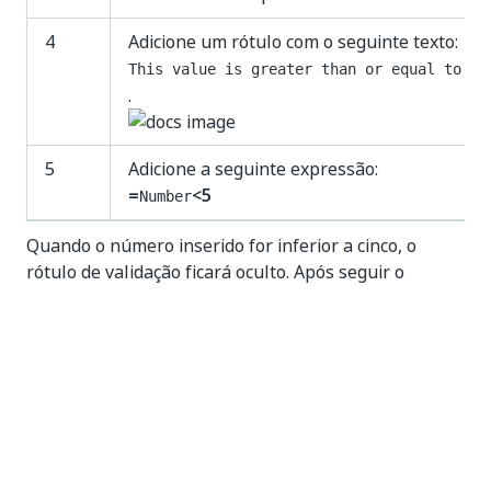
4
Adicione um rótulo com o seguinte texto:
This value is greater than or equal to 5!
.
5
Adicione a seguinte expressão:
=
<5
Number
Quando o número inserido for inferior a cinco, o
rótulo de validação ficará oculto. Após seguir o
procedimento acima, o tempo de execução deve ficar
parecido com este: