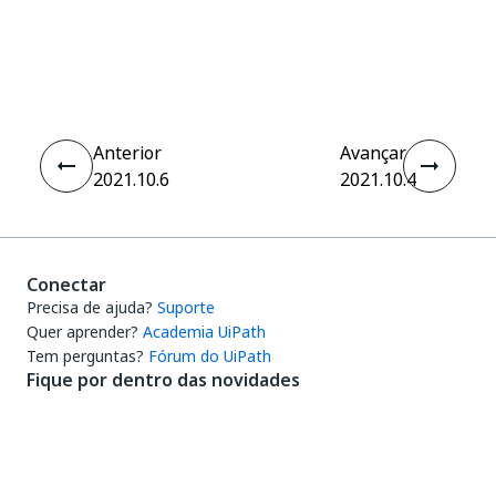
Sim
Não
thumb_up
thumb_down
Anterior
Avançar
2021.10.6
2021.10.4
Conectar
Precisa de ajuda?
Suporte
Quer aprender?
Academia UiPath
Tem perguntas?
Fórum do UiPath
Fique por dentro das novidades