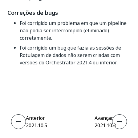
Correções de bugs
Foi corrigido um problema em que um pipeline
não podia ser interrompido (eliminado)
corretamente.
Foi corrigido um bug que fazia as sessões de
Rotulagem de dados não serem criadas com
versões do Orchestrator 2021.4 ou inferior.
Sim
Não
thumb_up
thumb_down
Anterior
Avançar
2021.10.5
2021.10.3