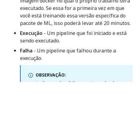
imagem docker no qual o próprio trabalho será
executado. Se essa for a primeira vez em que
você está treinando essa versão específica do
pacote de ML, isso poderá levar até 20 minutos.
Execução
- Um pipeline que foi iniciado e está
sendo executado.
Falha
- Um pipeline que falhou durante a
execução.
OBSERVAÇÃO:
os pipelines podem falhar se o tamanho do
conjunto de dados exceder o limite de 50 Gb.
Eliminado
- Um pipeline que estava sendo
executado até o usuário solicitar explicitamente
seu encerramento.
Bem-sucedido
- Um pipeline que concluiu a
execução.