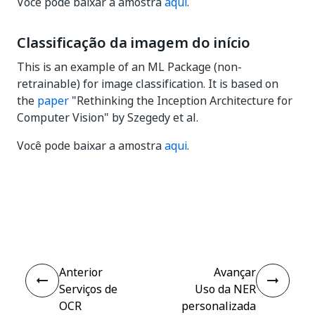
Você pode baixar a amostra
aqui
.
Classificação da imagem do início
This is an example of an ML Package (non-
retrainable) for image classification. It is based on
the
paper
"Rethinking the Inception Architecture for
Computer Vision" by Szegedy et al.
Você pode baixar a amostra
aqui
.
Sim
Não
thumb_up
thumb_down
Anterior
Avançar
Serviços de
Uso da NER
OCR
personalizada