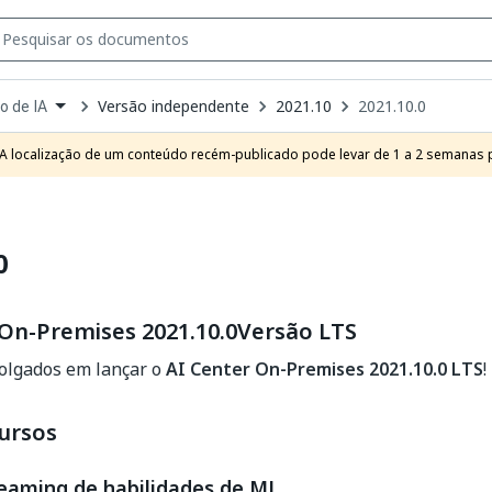
Versão independente
2021.10
2021.10.0
o de IA
own
e
A localização de um conteúdo recém-publicado pode levar de 1 a 2 semanas pa
t
0
 On-Premises 2021.10.0Versão LTS
lgados em lançar o
AI Center On-Premises 2021.10.0 LTS
!
ursos
reaming de habilidades de ML