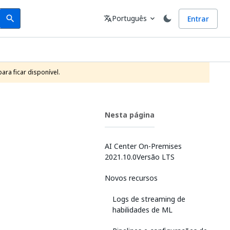
Search
Idioma
Português
Entrar
search
translate
expand_more
ra ficar disponível.
Nesta página
AI Center On-Premises
2021.10.0Versão LTS
Novos recursos
Logs de streaming de
habilidades de ML