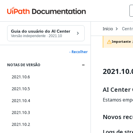
Open
Início
Centr
Dropd
Guia do usuário do AI Center
to
Versão independente
·
2021.10
choos
Importante :
produc
- Recolher
NOTAS DE VERSÃO
2021.10.
2021.10.6
AI Center
2021.10.5
Estamos empo
2021.10.4
2021.10.3
Novos rec
2021.10.2
Logs de st