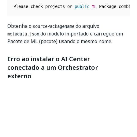
Please check projects or 
public
ML
 Package combina
Obtenha o
do arquivo
sourcePackageName
do modelo importado e carregue um
metadata.json
Pacote de ML (pacote) usando o mesmo nome.
Erro ao instalar o AI Center
conectado a um Orchestrator
externo
Ocorre um erro ao instalar o AI Center conectado a
um Orchestrator externo.
A mensagem de erro a seguir pode ocorrer ao
instalar o AI Center conectado a um Orchestrator
externo: